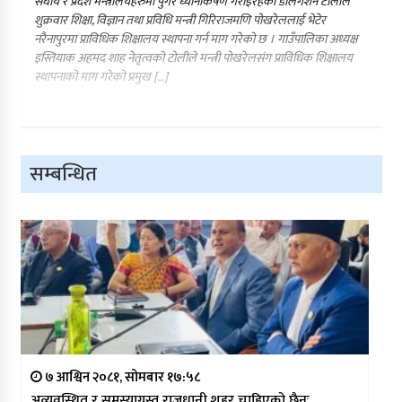
संघीय र प्रदेश मन्त्रालयहरुमा पुगेर ध्यानाकर्षण गराइरहेको डेलिगेशन टोलीले
शुक्रवार शिक्षा, विज्ञान तथा प्रविधि मन्त्री गिरिराजमणि पोखरेललाई भेटेर
नरैनापुरमा प्राविधिक शिक्षालय स्थापना गर्न माग गरेको छ । गाउँपालिका अध्यक्ष
इस्तियाक अहमद शाह नेतृत्वको टोलीले मन्त्री पोखरेलसंग प्राविधिक शिक्षालय
स्थापनाको माग गरेको प्रमुख […]
सम्बन्धित
७ आश्विन २०८१, सोमबार १७:५८
अव्यवस्थित र समस्याग्रस्त राजधानी शहर चाहिएको छैनः