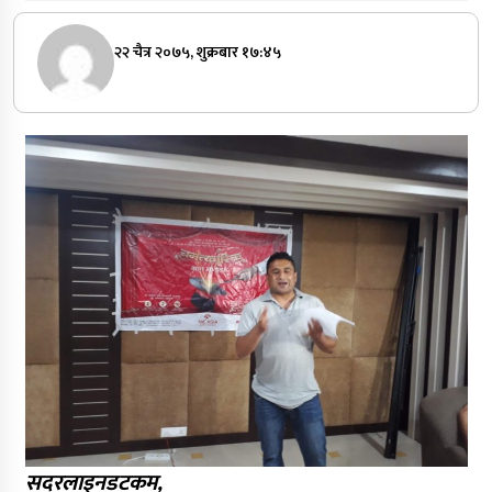
२२ चैत्र २०७५, शुक्रबार १७:४५
सदरलाइनडटकम,