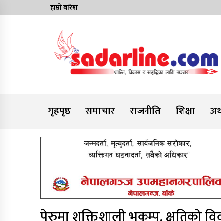
Skip
हाम्रो बारेमा
to
content
News For Nepal
गृहपृष्ठ
समाचार
राजनीति
शिक्षा
अर्
पेरुमा शक्तिशाली भुकम्प, क्षतिको व