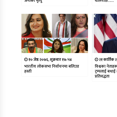
जनाको मृत्यु
थालेपछि……
१० जेष्ठ २०७६, शुक्रबार १७:५४
२१ कार्तिक 
भारतीय लोकसभा निर्वाचनमा बलिउड
विश्वका नेताहरू
हस्ती
ट्रम्पलाई बधा
प्रतिवद्धता