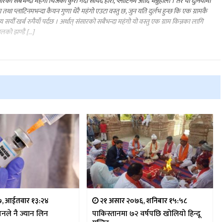
ारको सबैभन्दा महंगो चिजको कुरा गर्दा सायद हीरा, प्लाटिनम आदि भन्नुहोला । तर यो दुनियाँमा
ा तथा प्लाटिनमभन्दा कैयन गुणा धेरै महंगो एउटा वस्तु छ, जुन यति दुर्लभ हुन्छ कि एक ग्रामकै
्य सयौँ खर्ब रुपैयाँ पर्दछ । अर्थात् संसारको सबैभन्दा महंगो यो वस्तु एक ग्राम किन्नका लागि
ालको झण्डै […]
, आईतवार १३:२४
२१ असार २०७६, शनिबार १५:५८
िनले नै ज्यान लिन
पाकिस्तानमा ७२ वर्षपछि खोलियो हिन्दू