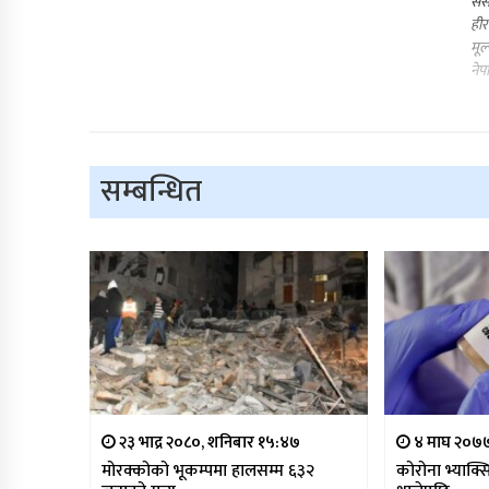
संस
हीर
मूल
नेप
सम्बन्धित
२३ भाद्र २०८०, शनिबार १५:४७
४ माघ २०७७
मोरक्कोको भूकम्पमा हालसम्म ६३२
कोरोना भ्याक्स