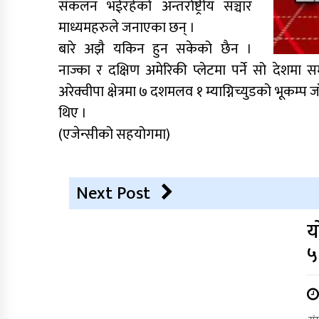
संकलन भईरहेको अन्तर्राष्ट्रीय सञ्चार
माध्यमहरुले जनाएका छन् ।
बारे अझै यकिन हुन सकेको छैन ।
नाज्का र दक्षिण अमेरिकी प्लेटमा पर्ने सो दे
अरेक्वीपा क्षेत्रमा ७ दशमलव १ म्याग्निच्युडको भूकम
थिए ।
(एजेन्सीको सहयोगमा)
Next Post
य
५