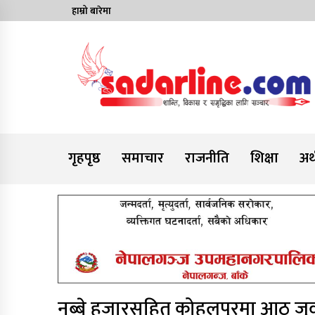
Skip
हाम्रो बारेमा
to
content
News For Nepal
गृहपृष्ठ
समाचार
राजनीति
शिक्षा
अर्
नब्बे हजारसहित कोहलपुरमा आठ जुवा