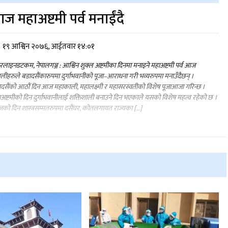
ज महाअष्टमी पर्व मनाईंदै
१९ आश्विन २०७६, आईतवार १४:०१
लाइनडटकम, नेपालगञ्ज : आश्विन शुक्ल अष्टमीका दिनमा मनाइने महाअष्टमी पर्व आज
ालीहरुले बडादसैंकारुपमा दुर्गाभवानीको पूजा–आराधना गरी भव्यरुपमा मनाउँदैछन् ।
दसैंको आठौं दिन आज महाकाली, महालक्ष्मी र महासरस्वतीको विशेष पूजाआजा गरिन्छ ।
अष्टमीको दिन दुर्गाभवानीलाई शक्तिशाली बनाउने दिन भएकाले यसको विशेष महत्व रहेको छ ।
ो दिन शास्त्रसम्मतरुपमा दसैंघर, कोतलगायत राज्यका […]