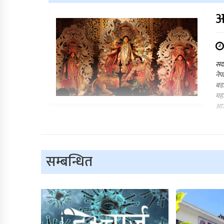
आ
सदर
नेप
बडा
महा
आजक
सम्बन्धित