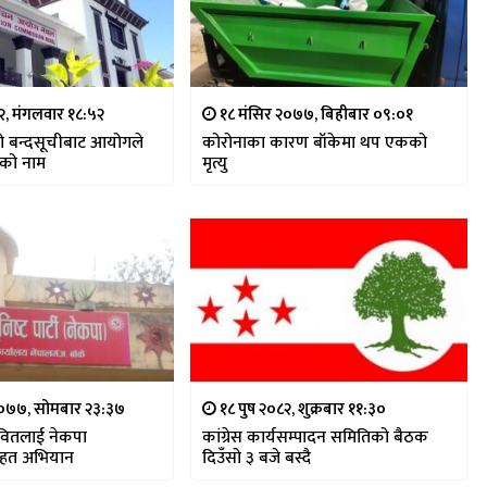
, मंगलवार १८:५२
१८ मंसिर २०७७, बिहीबार ०९:०१
 बन्दसूचीबाट आयोगले
कोरोनाका कारण बाँकेमा थप एकको
ाको नाम
मृत्यु
०७७, सोमबार २३:३७
१८ पुष २०८२, शुक्रबार ११:३०
वितलाई नेकपा
कांग्रेस कार्यसम्पादन समितिको बैठक
राहत अभियान
दिउँसो ३ बजे बस्दै