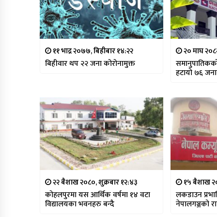
११ भाद्र २०७७, बिहीबार १४:२२
२० माघ २०८२
बिहीवार थप २२ जना कोरोनामुक्त
समानुपातिकको
हटायो ७६ जन
२२ बैशाख २०८०, शुक्रबार १२:४३
१५ बैशाख २
कोहलपुरमा यस आर्थिक वर्षमा १४ वटा
लकडाउन प्रभा
विद्यालयका भवनहरु बन्दै
नेपालगञ्जको 