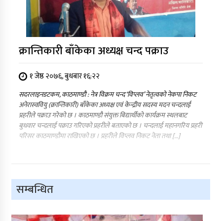
क्रान्तिकारी बाँकेका अध्यक्ष चन्द पक्राउ
१ जेष्ठ २०७६, बुधबार १६:२२
सदरलाइनडटकम, काठमाण्डौ : नेत्र विक्रम चन्द ‘विप्लव’ नेतृत्वको नेकपा निकट
अनेरास्ववियु (क्रान्तिकारी) बाँकेका अध्यक्ष एवं केन्द्रीय सदस्य मदन चन्दलाई
प्रहरीले पक्राउ गरेको छ । काठमाण्डौ संयुक्त बिद्यार्थीको कार्यक्रम स्थलबाट
बुधवार चन्दलाई पक्राउ गरिएको प्रहरीले बताएको छ । चन्दलाई महानगरिय प्रहरी
परिसर काठमाण्डौमा राखिएको छ । प्रहरीले विप्लव निकट नेता तथा […]
सम्बन्धित