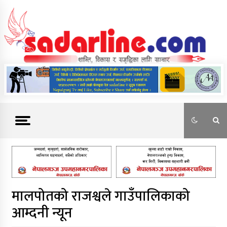
Skip
to
content
News For Nepal
मालपोतको राजश्वले गाउँपालिकाको
आम्दनी न्यून