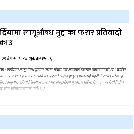
र्दियामा लागूऔषध मुद्दाका फरार प्रतिवादी
क्राउ
२९ बैशाख २०८०, शुक्रबार १५:०६
दिया : बर्दियामा लागूऔषध मुद्दामा फरार रहेका एक जनालाई प्रहरीले पक्राउ गरेको छ । बर्दिया
वन न.पा.वडा नं.५ गाँउ नं.९ बस्ने बर्ष २२ को चन्द्र बहादुर हमाललाई प्रहरीले पक्राउ गरेको हो ।
हरीका अनुसार, बर्दिया जिल्ला अदालतबाट लागूऔषध मुद्दामा ९ महिना कैद २०० रुपैयाँ पिडीत
त कोष जरिवाना हमाल माथि […]