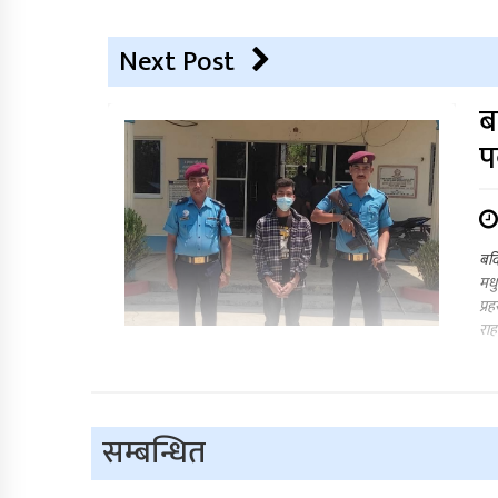
Next Post
ब
प
बर्
मधु
प्र
राह
सम्बन्धित