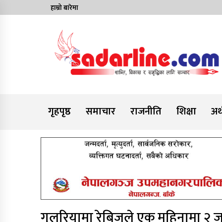
Skip
हाम्रो बारेमा
to
content
News For Nepal
गृहपृष्ठ
समाचार
राजनीति
शिक्षा
अर्
गुलरियामा रेबिजले एक महिनामा २ जन