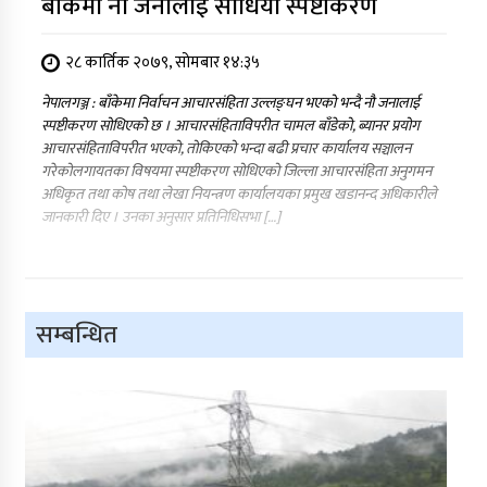
बाँकेमा नौ जनालाई सोधियो स्पष्टीकरण
२८ कार्तिक २०७९, सोमबार १४:३५
नेपालगञ्ज : बाँकेमा निर्वाचन आचारसंहिता उल्लङ्घन भएको भन्दै नौ जनालाई
स्पष्टीकरण सोधिएको छ । आचारसंहिताविपरीत चामल बाँडेको, ब्यानर प्रयोग
आचारसंहिताविपरीत भएको, तोकिएको भन्दा बढी प्रचार कार्यालय सञ्चालन
गरेकोलगायतका विषयमा स्पष्टीकरण सोधिएको जिल्ला आचारसंहिता अनुगमन
अधिकृत तथा कोष तथा लेखा नियन्त्रण कार्यालयका प्रमुख खडानन्द अधिकारीले
जानकारी दिए । उनका अनुसार प्रतिनिधिसभा […]
सम्बन्धित