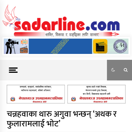
Skip
to
content
News For Nepal
चन्नहवाका थारु अगुवा भन्छन् ‘अथक र
फुलारामलाई भोट’