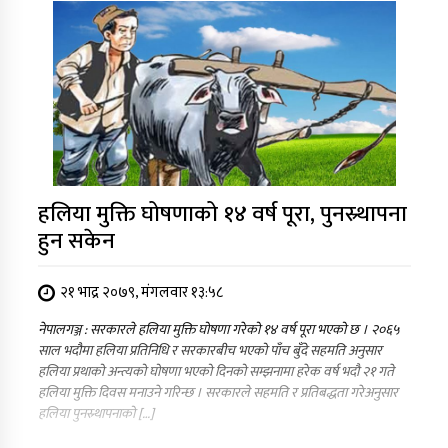
हलिया मुक्ति घोषणाको १४ वर्ष पूरा, पुनस्र्थापना
हुन सकेन
२१ भाद्र २०७९, मंगलवार १३:५८
नेपालगञ्ज : सरकारले हलिया मुक्ति घोषणा गरेको १४ वर्ष पूरा भएको छ । २०६५
साल भदौमा हलिया प्रतिनिधि र सरकारबीच भएको पाँच बुँदे सहमति अनुसार
हलिया प्रथाको अन्त्यको घोषणा भएको दिनको सम्झनामा हरेक वर्ष भदौ २१ गते
हलिया मुक्ति दिवस मनाउने गरिन्छ । सरकारले सहमति र प्रतिबद्धता गरेअनुसार
हलिया पुनस्र्थापनाको […]