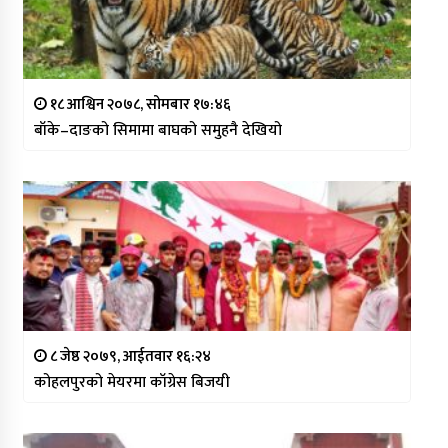
१८ आश्विन २०७८, सोमबार १७:४६
बाँके–दाङको सिमामा बाघको समुहनै देखियो
८ जेष्ठ २०७९, आईतवार १६:२४
कोहलपुरको मेयरमा काँग्रेस बिजयी