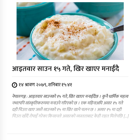
आइतवार साउन १५ गते, खिर खाएर मनाईंदै
१४ श्रावण २०७९, शनिबार १५:४१
नेपालगञ्ज : आइतवार साउनको १५ गते, खिर खाएर मनाईंदैछ । कुनै धार्मिक महत्व
नभएपनि सांस्कृतिकरुपमा मनाउने गरिएको छ । एक महिनाअघि असार १५ गते
दही चिउरा खाए जस्तै साउनको १५ मा खिर खाने चलन छ । असार १५ मा दही
चिउरा खाँदै रोपाइँ गरेका किसानले असारको व्यस्तताबाट केही राहत मिलेपछि […]