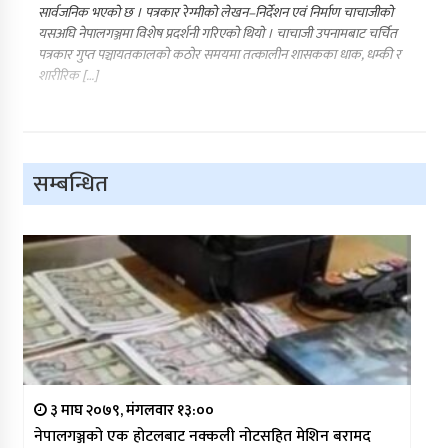
सार्वजनिक भएको छ । पत्रकार रेग्मीको लेखन–निर्देशन एवं निर्माण चाचाजीको
यसअघि नेपालगञ्जमा विशेष प्रदर्शनी गरिएको थियो । चाचाजी उपनामबाट चर्चित
पत्रकार गुप्त पञ्चायतकालको कठोर समयमा तत्कालीन शासकका धाक, धम्की र
शारीरिक […]
सम्बन्धित
३ माघ २०७९, मंगलवार १३:००
नेपालगञ्जको एक होटलबाट नक्कली नोटसहित मेशिन बरामद