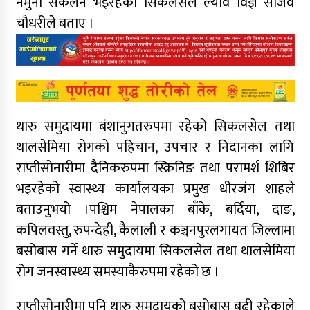
नमुना संकलन भइरहेको सिकलसेल ल्याव विज्ञ संजिव
चौधरीले बताए ।
थारु समुदायमा बंशानुगतरुपमा रहेको सिकलसेल तथा
थालसेमिया रोगको पहिचान, उपचार र निदानका लागि
राप्तीसोनारीमा दैनिकरुपमा स्क्रिनिङ तथा परामर्श शिबिर
भइरहेको स्वास्थ्य कार्यालयका प्रमुख धीरजंग शाहले
बताउनुभयो ।पश्चिम नेपालका बाँके, बर्दिया, दाङ,
कपिलवस्तु, रुपन्देही, कैलाली र कञ्चनपुरलगायत जिल्लामा
बसोबास गर्ने थारु समुदायमा सिकलसेल तथा थालसेमिया
रोग जनस्वास्थ्य समस्याकैरुपमा रहेको छ ।
राप्तीसोनारीमा पनि थारु समुदायको बसोबास बढी रहेकाले