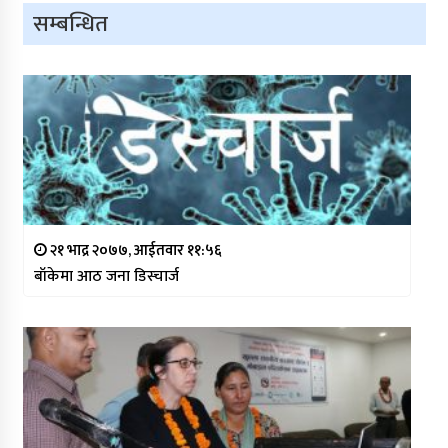
सम्बन्धित
२१ भाद्र २०७७, आईतवार ११:५६
बाँकेमा आठ जना डिस्चार्ज