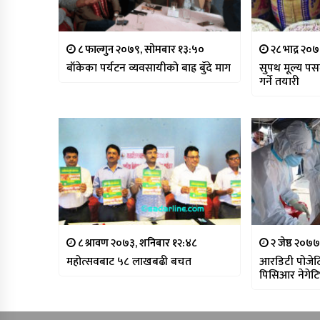
८ फाल्गुन २०७९, सोमबार १३:५०
२८ भाद्र २०
बाँकेका पर्यटन व्यवसायीको बाह्र बुँदे माग
सुपथ मूल्य प
गर्ने तयारी
८ श्रावण २०७३, शनिबार १२:४८
२ जेष्ठ २०७७
महोत्सवबाट ५८ लाखबढी बचत
आरडिटी पोजेट
पिसिआर नेगेट