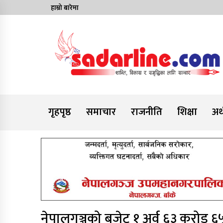
Skip
हाम्रो बारेमा
to
content
News For Nepal
गृहपृष्ठ
समाचार
राजनीति
शिक्षा
अर्
नेपालगञ्जको बजेट १ अर्व ६३ करोड 