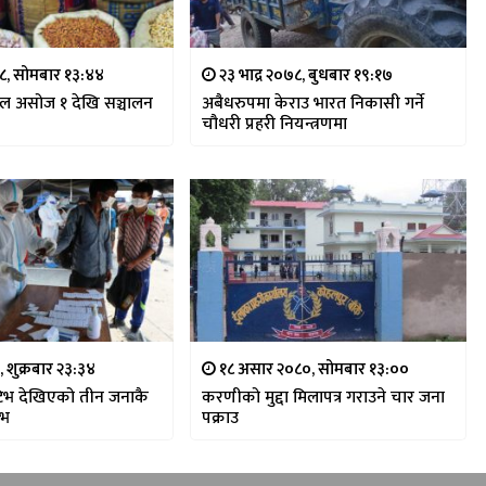
७८, सोमबार १३:४४
२३ भाद्र २०७८, बुधबार १९:१७
सल असोज १ देखि सञ्चालन
अबैधरुपमा केराउ भारत निकासी गर्ने
चौधरी प्रहरी नियन्त्रणमा
, शुक्रबार २३:३४
१८ असार २०८०, सोमबार १३:००
िभ देखिएको तीन जनाकै
करणीको मुद्दा मिलापत्र गराउने चार जना
िभ
पक्राउ