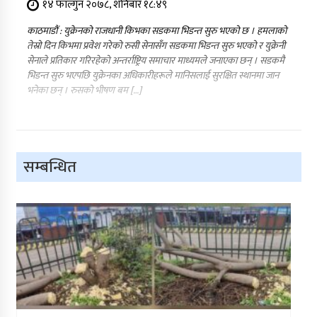
१४ फाल्गुन २०७८, शनिबार १८:४९
काठमाडौं : युक्रेनको राजधानी किभका सडकमा भिडन्त सुरु भएको छ । हमलाको
तेस्रो दिन किभमा प्रवेश गरेको रुसी सेनासँग सडकमा भिडन्त सुरु भएको र युक्रेनी
सेनाले प्रतिकार गरिरहेको अन्तर्राष्ट्रिय समाचार माध्यमले जनाएका छन् । सडकमै
भिडन्त सुरु भएपछि युक्रेनका अधिकारीहरूले मानिसलाई सुरक्षित स्थानमा जान
भनेका छन् । रुसको भीषण बम […]
सम्बन्धित