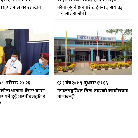
मा ६२ जनाले गरे रक्तदान
नरैनापुरको ७ क्वारेन्टाईनमा ३ सय ३३
जनालाई राखियो
७८, शनिबार १५:२६
१ चैत्र २०७९, बुधबार १४:१६
ारा कोठा भाडामा लिएर ब्राउन
नेपालगञ्जस्थित सिता एयरको कार्यालयमा
र गर्ने दुई भारतीयसहति ३
तालाबन्दी
क