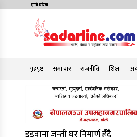
Skip
हाम्रो बारेमा
to
content
News For Nepal
गृहपृष्ठ
समाचार
राजनीति
शिक्षा
अर्
डुडुवामा जन्ती घर निमार्ण हुँदै