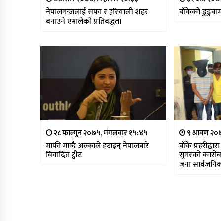
नेपालगन्जलाई सफा र हरियाली शहर
बाँकेको डुडुवा
बनाउने एमालेको प्रतिबद्धता
२८ फाल्गुन २०७५, मंगलवार १५:४५
९ श्रावण २०
माफी माग्दै अल्काले हटाइन् नेपालबारे
बाँके प्रहरीद्व
विवादित ट्वीट
सुगरको कारोबा
जना सार्वजनि