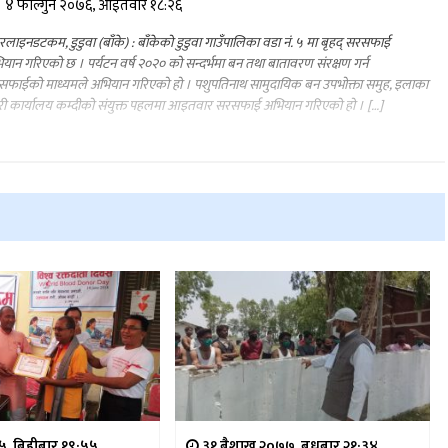
४ फाल्गुन २०७६, आईतवार १८:२६
लाइनडटकम, डुडुवा (बाँके) : बाँकेको डुडुवा गाउँपालिका वडा नं. ५ मा बृहद् सरसफाई
यान गरिएको छ । पर्यटन वर्ष २०२० को सन्दर्भमा बन तथा बातावरण संरक्षण गर्न
फाईको माध्यमले अभियान गरिएको हो । पशुपतिनाथ सामुदायिक बन उपभोक्ता समुह, इलाका
हरी कार्यालय कम्दीको संयुक्त पहलमा आइतवार सरसफाई अभियान गरिएको हो । […]
७५, बिहीबार १९:५५
३१ बैशाख २०७७, बुधबार २१:३४