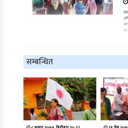
सदर
अभि
सरस
प्र
सम्बन्धित
८ असार २०७४, बिहीबार २०:३३
३१ जेष्ठ २०