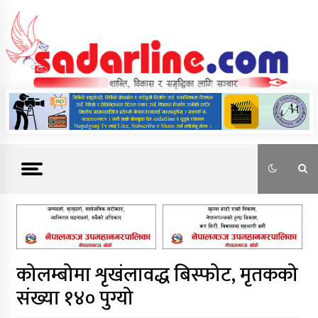
Skip
to
content
News For Nepal
कोलम्बोमा शृखंलावद्ध बिस्फोट, मृतकको
संख्या १४० पुग्यो