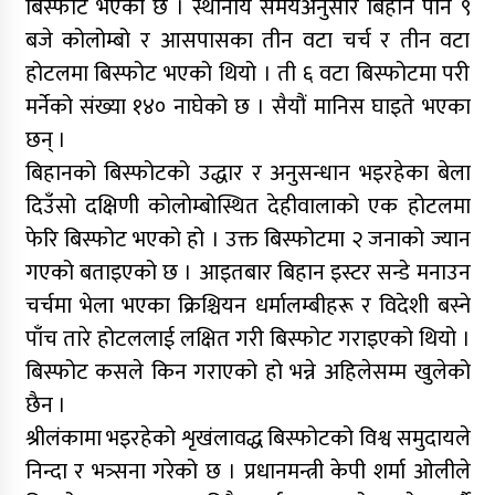
बिस्फोट भएको छ । स्थानीय समयअनुसार बिहान पौने ९
बजे कोलोम्बो र आसपासका तीन वटा चर्च र तीन वटा
होटलमा बिस्फोट भएको थियो । ती ६ वटा बिस्फोटमा परी
मर्नेको संख्या १४० नाघेको छ । सैयौं मानिस घाइते भएका
छन् ।
बिहानको बिस्फोटको उद्धार र अनुसन्धान भइरहेका बेला
दिउँसो दक्षिणी कोलोम्बोस्थित देहीवालाको एक होटलमा
फेरि बिस्फोट भएको हो । उक्त बिस्फोटमा २ जनाको ज्यान
गएको बताइएको छ । आइतबार बिहान इस्टर सन्डे मनाउन
चर्चमा भेला भएका क्रिश्चियन धर्मालम्बीहरू र विदेशी बस्ने
पाँच तारे होटललाई लक्षित गरी बिस्फोट गराइएको थियो ।
बिस्फोट कसले किन गराएको हो भन्ने अहिलेसम्म खुलेको
छैन ।
श्रीलंकामा भइरहेको शृखंलावद्ध बिस्फोटको विश्व समुदायले
निन्दा र भत्र्सना गरेको छ । प्रधानमन्त्री केपी शर्मा ओलीले