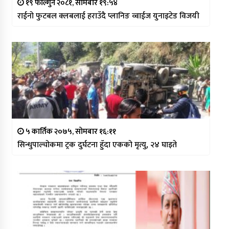
१९ फाल्गुन २०८१, सोमबार १९:५४
राईनो फुटबल क्लबलाई हराउँदै प्लानिङ व्वाईज युनाइटेड विजयी
५ कार्तिक २०७५, सोमबार १६:११
सिन्धुपाल्चोकमा ट्रक दुर्घटना हुँदा एकको मृत्यु, २४ घाइते