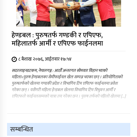
हेण्डबल : पुरुषतर्फ गण्डकी र एपिएफ,
महिलातर्फ आर्मी र एपिएफ फाईनलमा
८ बैशाख २०७६, आईतवार १७:५४
सदरलाइनडटकम, नेपालगञ्ज : आठौँ अन्तरगत सोमवार विहान भएको
महिला÷पुरुष हेण्डबलका सेमीफाईनल खेल सम्पन्न भएका छन् । प्रतियोगिताको
पुरुषतर्फको खेलमा गण्डकी प्रदेश र विभागिय टिम एपिएफ फाईनलमा प्रवेश
गरेका छन् । यसैगरी महिला हेन्डबल खेलमा विभागिय टिम त्रिभुवन आर्मी र
एपिएफले फाईनलसम्मको यात्रा तय गरेका छन । पुरुष तर्फको पहिलो खेलमा […]
सम्बन्धित