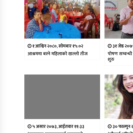
१ आश्विन २०८०, सोमबार १५:०२
३१ जेष्ठ २०
आश्रममा बस्ने महिलाको खल्लो तीज
पोषण सम्वन्धी 
शुरु
५ असार २०७३, आईतवार ११:३३
३० फाल्गुन 