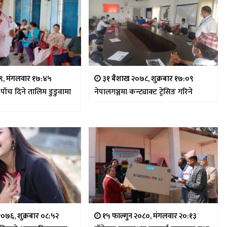
७९, मंगलवार १७:४५
३१ बैशाख २०७८, शुक्रबार १७:०९
पाँच दिने तालिम डुडुवामा
नेपालगञ्जमा कन्ट्याक्ट ट्रेसिङ गरिने
२०७६, शुक्रबार ०८:५२
१५ फाल्गुन २०८०, मंगलवार २०:१३