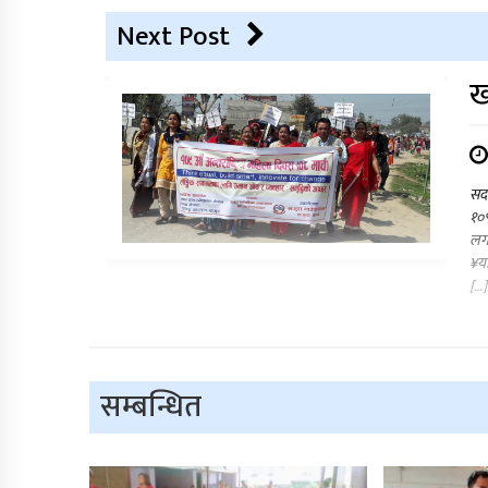
Next Post
ख
सदर
१०९
लग
¥या
[…]
सम्बन्धित