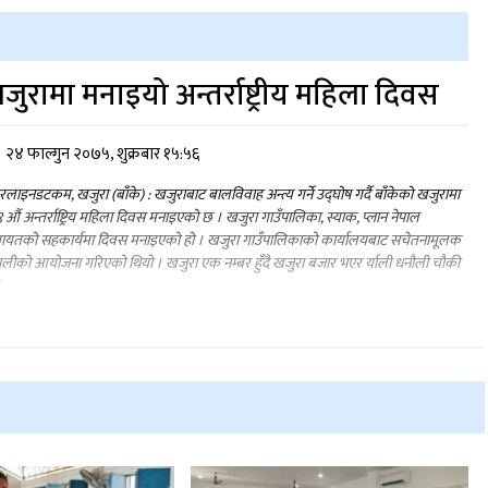
जुरामा मनाइयो अन्तर्राष्ट्रीय महिला दिवस
२४ फाल्गुन २०७५, शुक्रबार १५:५६
लाइनडटकम, खजुरा (बाँके) : खजुराबाट बालविवाह अन्त्य गर्ने उद्घोष गर्दै बाँकेको खजुरामा
 औं अन्तर्राष्ट्रिय महिला दिवस मनाइएको छ । खजुरा गाउँपालिका, स्याक, प्लान नेपाल
ायतको सहकार्यमा दिवस मनाइएको हो । खजुरा गाउँपालिकाको कार्यालयबाट सचेतनामूलक
लीको आयोजना गरिएको थियो । खजुरा एक नम्बर हुँदै खजुरा बजार भएर र्याली धनौली चौकी