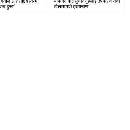
ोगिताले अन्तराष्ट्रियस्तरमा
बाँकेका बालसुधार गृहलाई उपकरण तथा
त्व हुन्छ’
खेलसामग्री हस्तान्त्रण