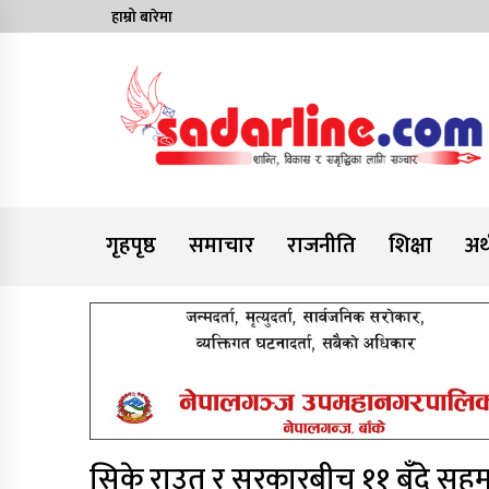
Skip
हाम्रो बारेमा
to
content
News For Nepal
गृहपृष्ठ
समाचार
राजनीति
शिक्षा
अर्
सिके राउत र सरकारबीच ११ बुँदे सह