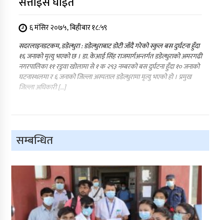
सत्ताइस घाईते
६ मंसिर २०७५, बिहीबार १८:५९
सदरलाइनडटकम, डडेल्धुरा : डडेल्धुराबाट डोटी जाँदै गरेको स्कुल बस दुर्घटना हुँदा
१६ जनाको मृत्यु भएको छ । डा. केआई सिंह राजमार्गअन्तर्गत डडेल्धुराको अमरगढी
नगरपालिका ११ रडुवा खोलामा से १ क २९३ नम्बरको बस दुर्घटना हुँदा १० जनाको
घटनास्थलमा र ६ जनाको जिल्ला अस्पताल डडेल्धुरामा मृत्यु भएको हो । प्रमुख
जिल्ला अधिकारी […]
सम्बन्धित