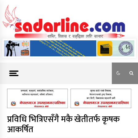
Skip
to
content
News For Nepal
प्रविधि भित्रिएसँगै मकै खेतीतर्फ कृषक
आकर्षित