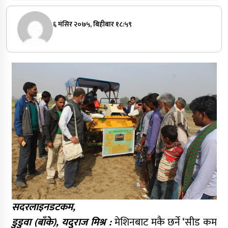
६ मंसिर २०७५, बिहीबार १८:५९
सदरलाइनडटकम,
डुडुवा (बाँके), यदुराज मिश्र :
मेशिनबाट मकै छर्ने ‘सीड कम