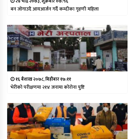
२४ भाद्र २०७३, शुक्रबार ०७:५६
बन जोगाउदै आयआर्जन गर्दै कम्दीका गृहणी महिला
१६ बैशाख २०७८, बिहीबार १७:११
भेरीको परीक्षणमा २१४ जनामा कोरोना पुष्टि