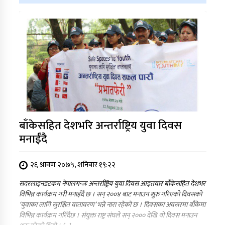
बाँकेसहित देशभरि अन्तर्राष्ट्रिय युवा दिवस
मनाईंदै
२६ श्रावण २०७५, शनिबार १९:२२
सदरलाइनडटकम नेपालगन्जः अन्तर्राष्ट्रिय युवा दिवस आइतवार बाँकेसहित देशभर
विभिन्न कार्यक्रम गरी मनाइँदै छ । सन् २००४ बाट मनाउन शुरु गरिएको दिवसको
‘युवाका लागि सुरक्षित वातावरण’ भन्ने नारा रहेको छ । दिवसका अवसरमा बाँकेमा
विभिन्न कार्यक्रम गरिँदैछ । संयुक्त राष्ट्र संघले सन् २००० देखि यो दिवस मनाउन