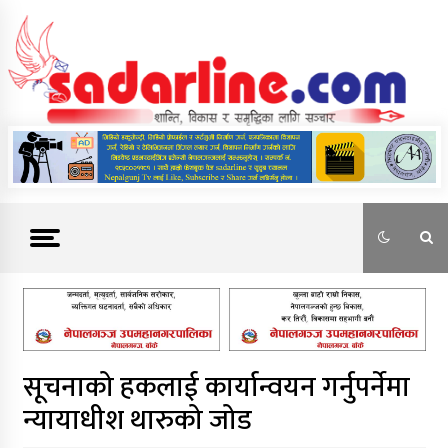
Skip
to
content
News For Nepal
सूचनाको हकलाई कार्यान्वयन गर्नुपर्नेमा
न्यायाधीश थारुको जोड