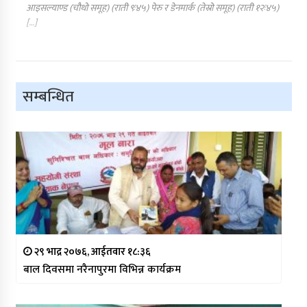
आइसल्याण्ड (चौथो समूह) (राती ९ः४५) पेरु र डेनमार्क (तेस्रो समूह) (राती १२ः४५)
[…]
सम्बन्धित
२९ भाद्र २०७६, आईतवार १८:३६
बाल दिवसमा नरैनापुरमा विभिन्न कार्यक्रम