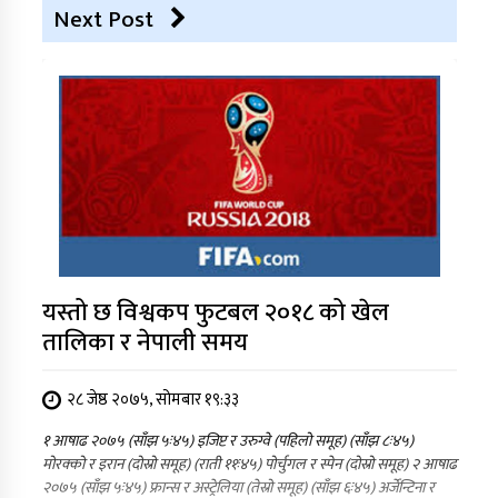
Next Post
यस्तो छ विश्वकप फुटबल २०१८ को खेल
तालिका र नेपाली समय
२८ जेष्ठ २०७५, सोमबार १९:३३
१ आषाढ २०७५ (साँझ ५ः४५) इजिप्ट र उरुग्वे (पहिलो समूह) (साँझ ८ः४५)
मोरक्को र इरान (दोस्रो समूह) (राती ११ः४५) पोर्चुगल र स्पेन (दोस्रो समूह) २ आषाढ
२०७५ (साँझ ५ः४५) फ्रान्स र अस्ट्रेलिया (तेस्रो समूह) (साँझ ६ः४५) अर्जेन्टिना र