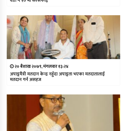
वडा न १० मा सरसफाई
२० बैशाख २०७९, मंगलवार १३:२४
अपाङ्गमैत्री मतदान केन्द्र नहुँदा अपाङ्गता भएका मतदातालाई
मतदान गर्न असहज