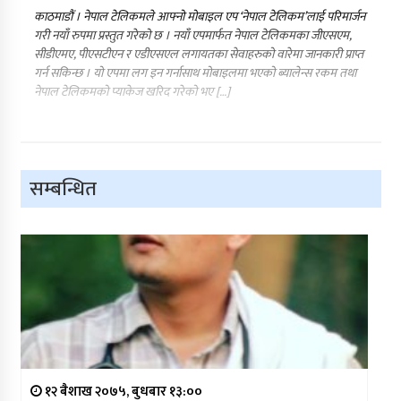
काठमाडौं । नेपाल टेलिकमले आफ्नो मोबाइल एप ‘नेपाल टेलिकम’लाई परिमार्जन
गरी नयाँ रुपमा प्रस्तुत गरेको छ । नयाँ एपमार्फत नेपाल टेलिकमका जीएसएम,
सीडीएमए, पीएसटीएन र एडीएसएल लगायतका सेवाहरुको वारेमा जानकारी प्राप्त
गर्न सकिन्छ । यो एपमा लग इन गर्नासाथ मोबाइलमा भएको ब्यालेन्स रकम तथा
नेपाल टेलिकमको प्याकेज खरिद गरेको भए […]
सम्बन्धित
१२ बैशाख २०७५, बुधबार १३:००