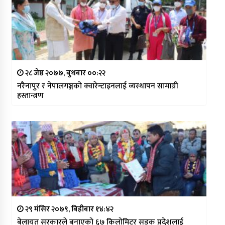
२८ जेष्ठ २०७७, बुधबार ००:२२
नरैनापुर र नेपालगञ्जको क्वारेन्टाइनलाई व्यस्थापन सामाग्री
हस्तान्त्रण
२९ मंसिर २०७९, बिहीबार १४:४२
बेलायत सरकारले बनाएको ६७ किलोमिटर सडक प्रदेशलाई