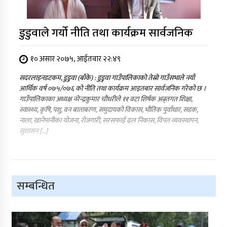
डुडुवाले गर्यो नीति तथा कार्यक्रम सार्वजनिक
१० असार २०७५, आईतवार २२:४९
सदरलाइनडटकम, डुडुवा (बाँके) : डुडुवा गाउँपालिकाको तेस्रो गाउँसभाले नयाँ
आर्थिक वर्ष ०७५/०७६ को नीति तथा कार्यक्रम आइतबार सार्वजनिक गरेको छ ।
गाउँपालिकाका अध्यक्ष नरेन्द्रकुमार चौधरीले ११ वटा शिर्षक अन्र्तगत शिक्षा,
स्वास्थ्य, कृषि, पशु, वन बाताबरण, समुदायको विकास, भौतिक पुर्वाधार, सडक,
नाला, खानेपानीका योजना, रोजगारी, सरसफाई ढल निकास, विपत व्यवस्थापन,
सुशासन […]
सम्बन्धित