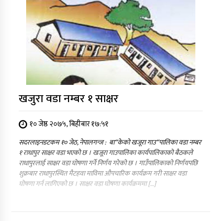
खजुरा वडा नम्बर १ साक्षर
१० जेष्ठ २०७५, बिहीबार १७:५१
सदरलाइनडटकम १० जेठ, नेपालगन्ज : बा“केको खजूरा गाउ“पालिका वडा नम्बर
१ राधापुर साक्षर वडा भएको छ । खजूरा गाउपालिका कार्यपालिकाको बैठकले
राधापुरलाई साक्षर वडा घोषणा गर्ने निर्णय गरेको छ । गाउँपालिकाको निर्णयपछि
शुक्रबार राधापुरस्थित मैटहवा माविमा औपचारिक कार्यक्रम गरी साक्षर वडा
घोषणा गर्न लागिएको छ । साक्षर वडा घोषणा कार्यक्रममा […]