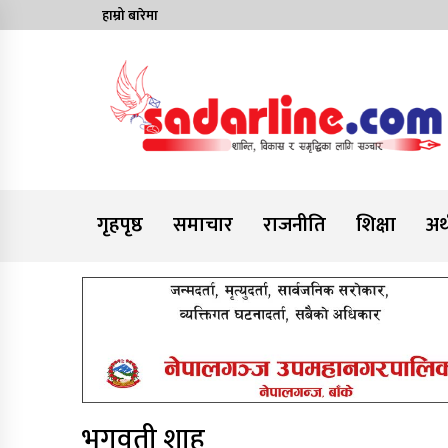
Skip
हाम्रो बारेमा
to
content
News For Nepal
गृहपृष्ठ
समाचार
राजनीति
शिक्षा
अर्
भगवती शाह