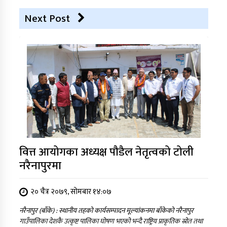
Next Post
वित्त आयोगका अध्यक्ष पौडैल नेतृत्वको टोली
नरैनापुरमा
२० चैत्र २०७९, सोमबार १४:०७
नरैनापुर (बाँके) : स्थानीय तहको कार्यसम्पादन मूल्यांकनमा बाँकेको नरैनापुर
गाउँपालिका देशकै उत्कृष्ट पालिका घोषण भएको भन्दै राष्ट्रिय प्राकृतिक स्रोत तथा