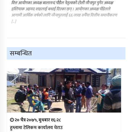
वित्त आयोगका अध्यक्ष बालानन्द पौडैल नेतृत्वको टोली नरैनापुर पुगेर अध्यक्ष
इश्तियाक अहमद शाहलाई बधाई दिएका छन् । आयोगका अध्यक्ष पौडेलले
आगामी आर्थिक वर्षको लागि नरैनापुरलाई ६६ लाख रुपैँया वित्तीय समानीकरण
[…]
सम्बन्धित
२० चैत्र २०७५, बुधबार १६:२८
हुम्लामा टेलिकम कार्यालय घेराउ