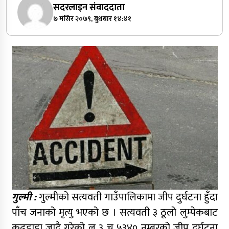
सदरलाइन संवाददाता
७ मंसिर २०७९, बुधबार १४:४१
गुल्मी :
गुल्मीको सत्यवती गाउँपालिकामा जीप दुर्घटना हुँदा
पाँच जनाको मृत्यु भएको छ । सत्यवती ३ ठूलो लुम्पेकबाट
कुढडाडा जादै गरेको लु ३ च ५३४० नम्बरको जीप दुर्घटना