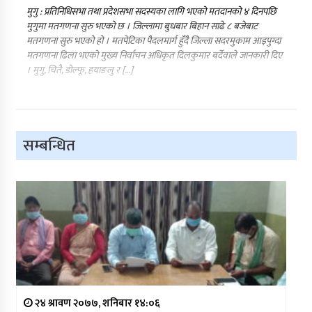
मुगु : प्रतिनिधिसभा तथा प्रदेशसभा सदस्यका लागि भएको मतदानको ४ दिनपछि
मुगुमा मतगणना सुरु भएको छ । जिल्लामा बुधबार बिहान साढे ८ बजेबाट
मतगणना सुरु भएको हो । मतपेटिका पैदलमार्ग हुँदै जिल्ला सदरमुकाम आइपुग्दा
मतगणना ढिला भएको मुख्य निर्वाचन अधिकृत दिलकुमार बर्देवाले जानकारी दिए
। मुगु, चितै, डोल्फू, हयाङलु र […]
सम्बन्धित
२४ श्रावण २०७७, शनिबार १४:०६