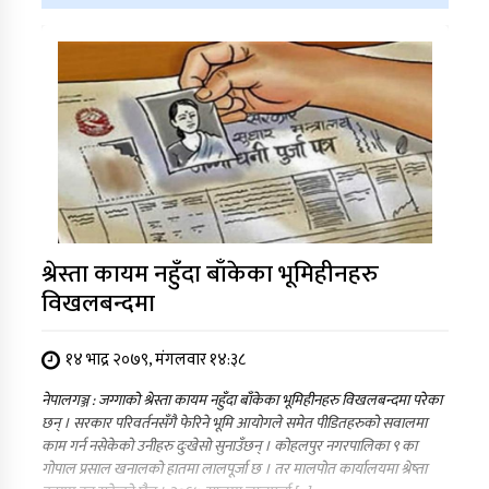
श्रेस्ता कायम नहुँदा बाँकेका भूमिहीनहरु
विखलबन्दमा
१४ भाद्र २०७९, मंगलवार १४:३८
नेपालगञ्ज : जग्गाको श्रेस्ता कायम नहुँदा बाँकेका भूमिहीनहरु विखलबन्दमा परेका
छन् । सरकार परिवर्तनसँगै फेरिने भूमि आयोगले समेत पीडितहरुको सवालमा
काम गर्न नसेकेको उनीहरु दुःखेसो सुनाउँछन् । कोहलपुर नगरपालिका ९ का
गोपाल प्रसाल खनालको हातमा लालपूर्जा छ । तर मालपोत कार्यालयमा श्रेष्ता