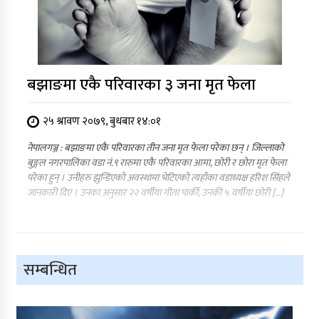
बझाङमा एकै परिवारका ३ जना मृत फेला
२५ श्रावण २०७९, बुधबार १४:०१
नेपालगञ्ज : बझाङमा एकै परिवारका तीन जना मृत फेला परेका छन् । जिल्लाको
बुङ्गल नगरपालिका वडा नं.९ रारुमा एकै परिवारका आमा, छोरी र छोरा मृत फेला
परेका हुन् । उनीहरु झुन्डिएको अवस्थामा भेटिएको त्यहाँका वडाध्यक्ष हरिश सिंहले
जानकारी दिए । उनका अनुसार २२ वर्षीया गीता पार्की, उनकी ५ वर्षीया छोरी […]
सम्बन्धित