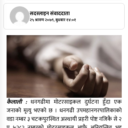
सदरलाइन संवाददाता
२५ श्रावण २०७९, बुधबार १४:०१
कैलाली :
धनगढीमा मोटरसाइकल दुर्घटना हुँदा एक
जनाको मृत्यु भएको छ । धनगढी उपमहानगरपालिकाको
वडा नम्बर ३ चटकपुरस्थित अस्थायी प्रहरी पोष्ट नजिकै से २
प ५२८२ नम्बरको मोटरसाइकल आफै अनियन्त्रित भइ