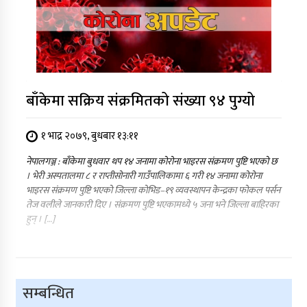
बाँकेमा सक्रिय संक्रमितको संख्या ९४ पुग्यो
१ भाद्र २०७९, बुधबार १३:११
नेपालगञ्ज : बाँकेमा बुधवार थप १४ जनामा कोरोना भाइरस संक्रमण पुष्टि भएको छ
। भेरी अस्पतालमा ८ र राप्तीसोनारी गाउँपालिकामा ६ गरी १४ जनामा कोरोना
भाइरस संक्रमण पुष्टि भएको जिल्ला कोभिड–१९ व्यवस्थापन केन्द्रका फोकल पर्सन
तेज वलीले जानकारी दिए । संक्रमण पुष्टि भएकामध्ये ५ जना भने जिल्ला बाहिरका
हुन् । […]
सम्बन्धित