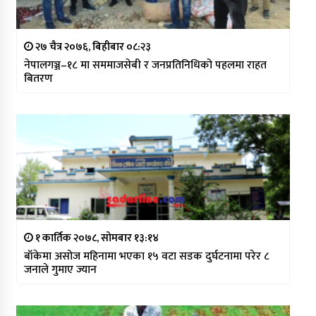
२७ चैत्र २०७६, बिहीबार ०८:२३
नेपालगञ्ज–१८ मा सममाजसेबी र जनप्रतिनिधिको पहलमा राहत
बितरण
१ कार्तिक २०७८, सोमबार १३:१४
बाँकेमा असोज महिनामा भएका १५ वटा सडक दुर्घटनामा परेर ८
जनाले गुमाए ज्यान