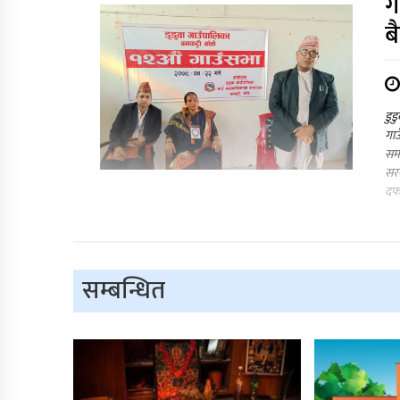
ग
ब
डुड
गाउ
समा
सरक
दफ
सम्बन्धित