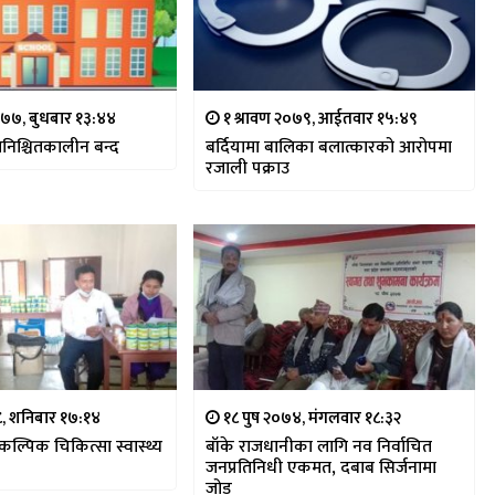
०७७, बुधबार १३:४४
१ श्रावण २०७९, आईतवार १५:४९
अनिश्चितकालीन बन्द
बर्दियामा बालिका बलात्कारको आरोपमा
रजाली पक्राउ
७८, शनिबार १७:१४
१८ पुष २०७४, मंगलवार १८:३२
वैकल्पिक चिकित्सा स्वास्थ्य
बाँके राजधानीका लागि नव निर्वाचित
जनप्रतिनिधी एकमत, दबाब सिर्जनामा
जोड