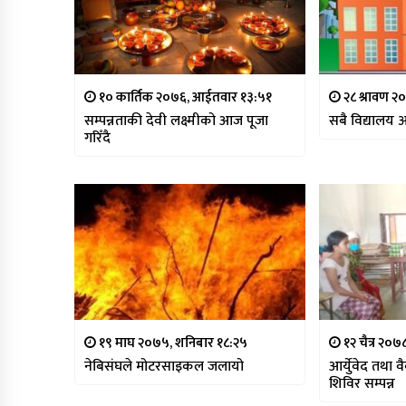
१० कार्तिक २०७६, आईतवार १३:५१
२८ श्रावण २
सम्पन्नताकी देवी लक्ष्मीको आज पूजा
सबै विद्यालय 
गरिँदै
१९ माघ २०७५, शनिबार १८:२५
१२ चैत्र २०
नेबिसंघले मोटरसाइकल जलायो
आर्युेवेद तथा 
शिविर सम्पन्न