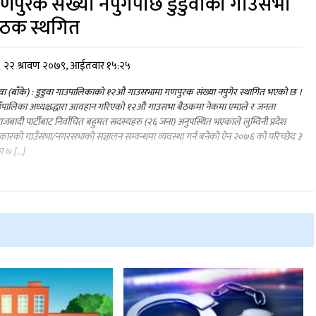
णपुरक संख्या नपुगेपछि डुडुवाको गाउँसभा
ैठक स्थगित
२२ श्रावण २०७९, आईतवार १५:२५
ुवा (बाँके) : डुडुवा गाउपालिकाको १२औ गाउसभामा गणपुरक संख्या नपुगेर स्थागित भएको छ ।
ँपालिका अध्यक्षद्धारा आवहान गरिएको १२औ गाउसभा बैठकमा नेकमा एमाले र जनता
जबादी पार्टीबाट निर्वाचित बहुमत सदस्यहरु (२६ जना) अनुपस्थित भएकाले लुम्विनी प्रदेश
ारको गाउँसभा/नगरसभाको सञ्चालन सम्वन्धमा व्यवस्था गर्न बनेको ऐन २०७६ को परिच्छेद ३
ा ७ […]