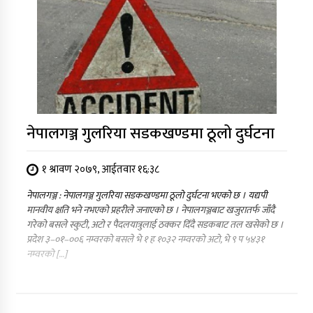
नेपालगञ्ज गुलरिया सडकखण्डमा ठूलो दुर्घटना
१ श्रावण २०७९, आईतवार १६:३८
नेपालगञ्ज : नेपालगञ्ज गुलरिया सडकखण्डमा ठूलो दुर्घटना भएको छ । यद्यपी
मानवीय क्षति भने नभएको प्रहरीले जनाएको छ । नेपालगञ्जबाट खजुरातर्फ जाँदै
गरेको बसले स्कुटी, अटो र पैदलयात्रुलाई ठक्कर दिँदै सडकबाट तल खसेको छ ।
प्रदेश ३–०१–००६ नम्वरको बसले भे १ ह १०३२ नम्वरको अटो, भे ९ प ५४३१
नम्वरको […]