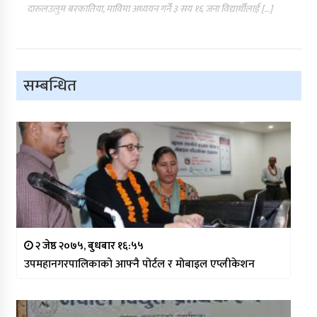
दारुलउलुम बरकातिया, माविमा अध्ययन गर्ने ३ सय १६ जना विद्यार्थीलाई […]
सम्बन्धित
२ जेष्ठ २०७५, बुधबार १६:५५
उपमहानगरपालिकाको आफ्नै पोर्टल र मोबाइल एप्लीकेशन