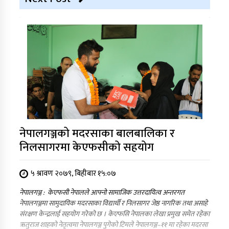
नेपालगञ्जको मदरसाका बालबालिका र
निलसागरमा केएफसीको सहयोग
५ श्रावण २०७९, बिहीबार १५:०७
नेपालगञ्ज : केएफसी नेपालले आफ्नो सामाजिक उत्तरदायित्व अन्तरगत
नेपालगञ्जमा सामुदायिक मदरसाका विद्यार्थी र निलसागर जेष्ठ नागरिक तथा असाहे
संरक्षण केन्द्रलाई सहयोग गरेको छ । केएफसि नेपालका लेखा प्रमुख समेत रहेका
ऋतुराज शाहको नेतृत्वमा नेपालगञ्ज पुगेको टिमले नेपालगञ्ज–११ मा रहेका मदरसा