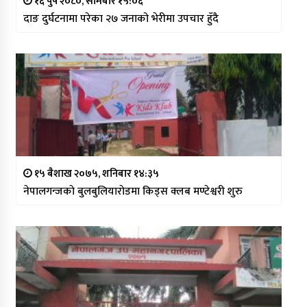
१६ पुष २०८०, सोमबार १५:०६
दाङ दुर्घटनामा परेका २७ जनाको भेरीमा उपचार हुँदै
१५ बैशाख २०७५, शनिबार १४:३५
नेपालगन्जकाे बुलबुलियाराेडमा किड्स क्लब मण्टेश्वरी शुरु