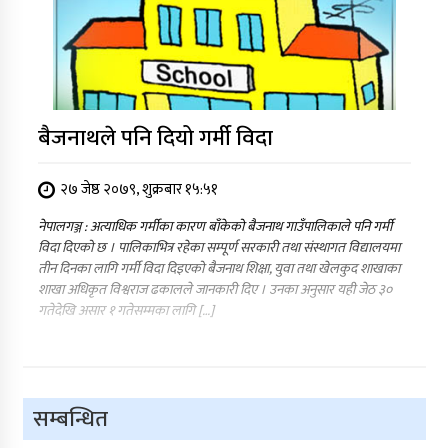
बैजनाथले पनि दियो गर्मी विदा
२७ जेष्ठ २०७९, शुक्रबार १५:५१
नेपालगञ्ज : अत्याधिक गर्मीका कारण बाँकेको बैजनाथ गाउँपालिकाले पनि गर्मी
विदा दिएको छ । पालिकाभित्र रहेका सम्पूर्ण सरकारी तथा संस्थागत विद्यालयमा
तीन दिनका लागि गर्मी विदा दिइएको बैजनाथ शिक्षा, युवा तथा खेलकुद शाखाका
शाखा अधिकृत विश्वराज ढकालले जानकारी दिए । उनका अनुसार यही जेठ ३०
गतेदेखि असार १ गतेसम्मका लागि […]
सम्बन्धित