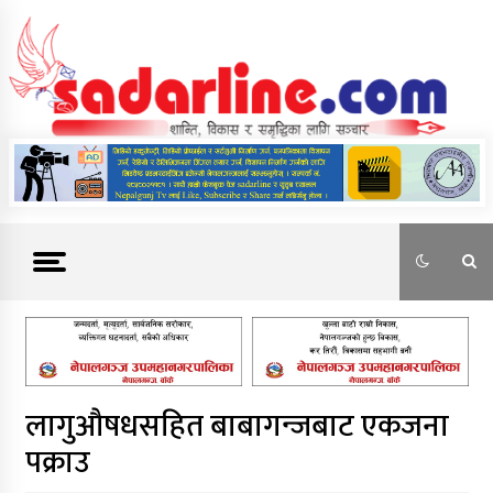
Skip
to
content
News For Nepal
लागुऔषधसहित बाबागन्जबाट एकजना
पक्राउ