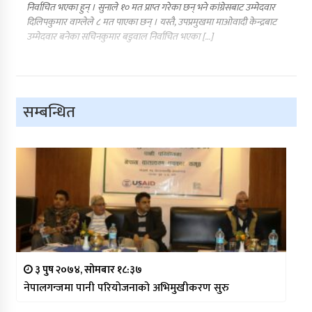
निर्वाचित भएका हुन् । सुनाले १० मत प्राप्त गरेका छन् भने कांग्रेसबाट उम्मेदवार
दिलिपकुमार वाग्लेले ८ मत पाएका छन् । यस्तै, उपप्रमुखमा माओवादी केन्द्रबाट
उम्मेदवार बनेका सचिनकुमार बडुवाल निर्वाचित भएका […]
सम्बन्धित
३ पुष २०७४, सोमबार १८:३७
नेपालगन्जमा पानी परियोजनाको अभिमुखीकरण सुरु