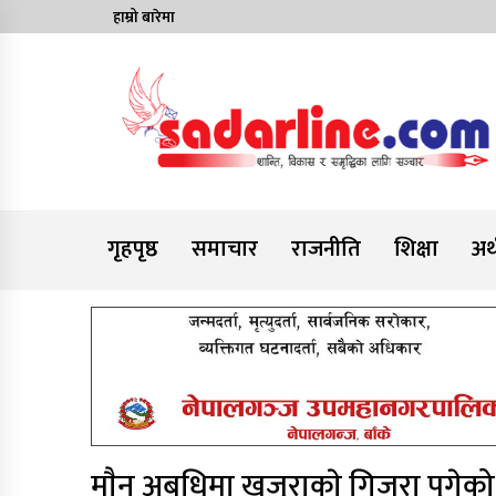
Skip
हाम्रो बारेमा
to
content
News For Nepal
गृहपृष्ठ
समाचार
राजनीति
शिक्षा
अर्
माैन अबधिमा खजुराकाे गिजरा पुगेको 