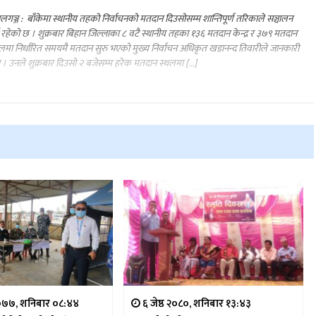
ालगञ्ज : बाँकेमा स्थानीय तहको निर्वाचनको मतदान दिउसोसम्म शान्तिपूर्ण तरिकाले सञ्चालन
रहेको छ । शुक्रबार बिहान जिल्लाका ८ वटै स्थानीय तहका १३६ मतदान केन्द्र र ३७९ मतदान
लमा निर्धारित समयमै मतदान सुरु भएको मुख्य निर्वाचन अधिकृत खडानन्द तिवारीले जानकारी
 । उनले शुक्रबार दिउसो २ बजेसम्म हरेक मतदान स्थलमा […]
७७, शनिबार ०८:४४
६ जेष्ठ २०८०, शनिबार १३:४३