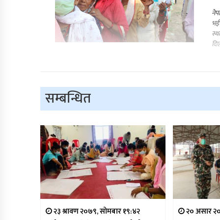
नेप
भई 
स्थ
दिए
सम्बन्धित
२३ श्रावण २०७९, सोमबार १९:४२
२० असार २०