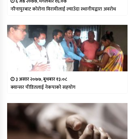
६ जेष्ठ २०७७, मंगलवार १६:०७
नरैनापुरबाट कोरोना विरामीलाई ल्याउँदा स्थानीयद्वारा अवरोध
३ असार २०७७, बुधबार १३:०८
क्यान्सर पीडितलाई नेकपाको सहयोग