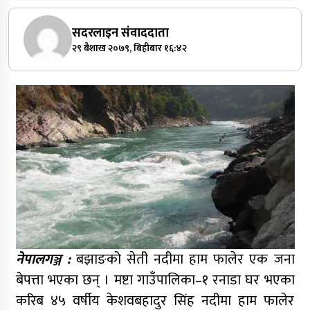
सदरलाइन संवाददाता
२९ बैशाख २०७९, बिहीबार १६:४२
नेपालगञ्ज :
बझाङको सेती नदीमा हाम फालेर एक जना
बेपत्ता भएका छन् । मष्टा गाउँपालिका–१ रनाडा घर भएका
करिब ४५ वर्षीय केशवबहादुर सिंह नदीमा हाम फालेर