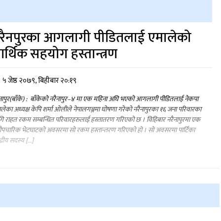
रैनपुरका आगलागी पीडितलाई एमालेको
र्थिक सहयोग हस्तान्त्रण
५ जेष्ठ २०७९, बिहीबार २०:१९
नापुर(बाँके) : बाँकेको नरैनापुर–४ मा एक महिना अघि भएको आगलागी पीडितलाई नेकपा
लेका अध्यक्ष केपि शर्मा ओलीले नेपालगञ्जमा घोषणा गरेको नरैनापुरका १६ जना परिवारका
ि राहत रकम सम्बन्धित परिवारहरुलाई हस्तातरण गरिएको छ । विहिबार नरैनापुरमा एक
पचारिक भेटघाटको अवसरमा सो रकम हस्तान्तरण गरिएको हो । सो अवसरमा पार्टिका
्द्रीय सदस्य […]