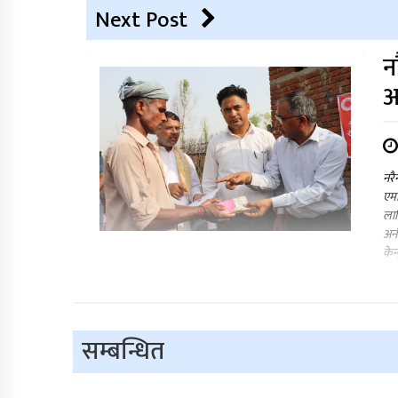
Next Post
न
आ
नरै
एमा
लाग
अनौ
केन
सम्बन्धित