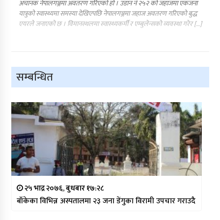
अचानक नेपालगञ्जमा अवतरण गरिएको हो । उडान नं २५२ को जहाजमा एकजना
यात्रुको स्वास्थ्यमा समस्या देखिएपछि नेपालगञ्जमा जहाज अवतरण गरिएको बुद्ध
एयरले जनाएको छ । विमानस्थलमा स्वास्थ्यकर्मी र एम्बुलेन्सको व्यवस्था गरेर […]
सम्बन्धित
२५ भाद्र २०७६, बुधबार १७:२८
बाँकेका विभिन्न अस्पतालमा २३ जना डेंगुका विरामी उपचार गराउदै