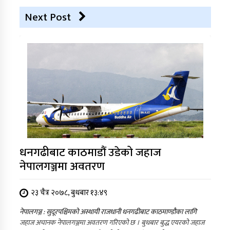
Next Post
धनगढीबाट काठमाडौं उडेको जहाज
नेपालगञ्जमा अवतरण
२३ चैत्र २०७८, बुधबार १३:४९
नेपालगञ्ज : सुदूरपश्चिमको अस्थायी राजधानी धनगढीबाट काठमाण्डौका लागि
जहाज अचानक नेपालगञ्जमा अवतरण गरिएको छ । बुधबार बुद्ध एयरको जहाज