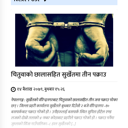
चितुवाको छालासहित सुर्खेतमा तीन पक्राउ
१४ बैशाख २०७९, बुधबार १५:२६
नेपालगञ्ज : सुर्खेतको वीरेन्द्रनगरबाट चितुवाको छालासहित तीन जना पक्राउ परेका
छन् । जिल्ला प्रहरी कार्यालय सुर्खेतले बुधबार दिउँसो २ बजे वीरेन्द्रनगर–१०
बसपार्कबाट पक्राउ गरेको हो । उनीहरुलाई बसपार्क स्थित सुनिता होटेल एण्ड
लजको दोस्रो तलाको ४ नम्बर कोठाबाट प्रहरीले पक्राउ गरेको हो । पक्राउ पर्नेमा
जुम्लाको सिँजा गाउँपालिका–८ हाल सुर्खेतको […]