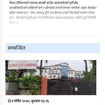
नेपाल टेलिकमको टावरमा खराबी आउँदा जाजरकोटको पूर्वी क्षेत्र,
आठबीसकोटको माथिल्लो भाग र डोल्पाको तल्लो भागका नागरिक सञ्चार सेवाबाट
बञ्चित भएका छन् । सेवा अवरुद्ध हुँदा यस क्षेत्रका हजारौं सेवाग्राही मर्कामा परेका
छन् । डोल्पाको मुड्केचुला गाउँपालिकाका अध्यक्ष दत्तबहादुर शाहीले दुई दिनदेखि
सेवा […]
सम्बन्धित
१ मंसिर २०७८, बुधबार १३:२६