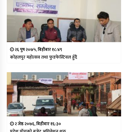
२६ पुष २०७५, बिहीबार १८:४९
कोहलपुर महोत्सव तथा फुडफेस्टिवल हुँदै
२ जेष्ठ २०७६, बिहीबार १६:३०
प्रदेश पाँचको बजेट अधिवेशन शुरु