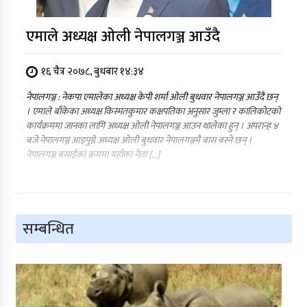
एमाले अध्यक्ष ओली नेपालगञ्ज आउँदै
१६ चैत्र २०७८, बुधबार १४:३४
नेपालगञ्ज : नेकपा एमालेका अध्यक्ष केपी शर्मा ओली बुधवार नेपालगञ्ज आउँदै छन्
। एमाले बाँकेका अध्यक्ष किस्मतकुमार कक्षपतिका अनुसार जुम्ला र कालिकोटको
कार्यक्रममा जानका लागि अध्यक्ष ओली नेपालगञ्ज आउन थालेका हुन् । अपरान्ह ४
बजे नेपालगञ्ज आइपुग्ने अध्यक्ष ओली बुधवार नेपालगञ्जमै बास बस्ने छन् ।
नेपालगञ्ज बसाईका क्रममा यहाँका नेता […]
सम्बन्धित