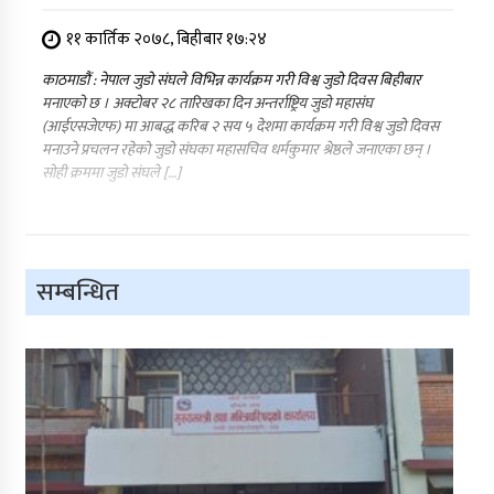
११ कार्तिक २०७८, बिहीबार १७:२४
काठमाडौं : नेपाल जुडो संघले विभिन्न कार्यक्रम गरी विश्व जुडो दिवस बिहीबार
मनाएको छ । अक्टोबर २८ तारिखका दिन अन्तर्राष्ट्रिय जुडो महासंघ
(आईएसजेएफ) मा आबद्ध करिब २ सय ५ देशमा कार्यक्रम गरी विश्व जुडो दिवस
मनाउने प्रचलन रहेको जुडो संघका महासचिव धर्मकुमार श्रेष्ठले जनाएका छन् ।
सोही क्रममा जुडो संघले […]
सम्बन्धित