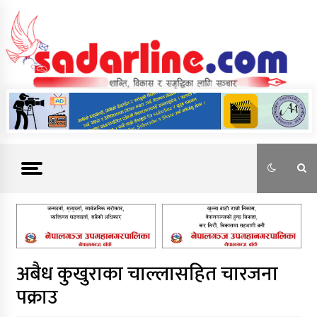
Skip
to
content
News For Nepal
अबैध कुखुराका चाल्लासहित चारजना
पक्राउ