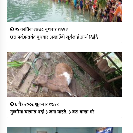
२४ कार्तिक २०७८, बुधबार १२:५२
छठ पर्वअन्तर्गत बुधवार अस्ताउँदो सूर्यलाई अर्घ्य दिईंदै
६ चैत्र २०८२, शुक्रबार १९:१९
गुल्मीमा चट्याङ पर्दा ३ जना घाइते, ३ वटा बाख्रा मरे