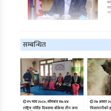
राज
गठन
गरे
सम्बन्धित
१५ माघ २०८०, सोमबार १७:४४
२७ असार २०८
राष्ट्रिय नर्सिङ दिवसमा बाँकेमा तीन जना
चिसापानीको हा