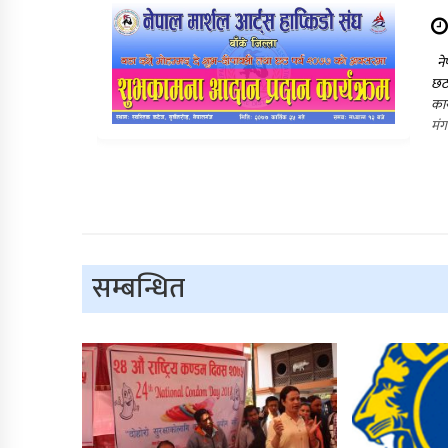
नेप
छठ 
कार
मंग
सम्बन्धित