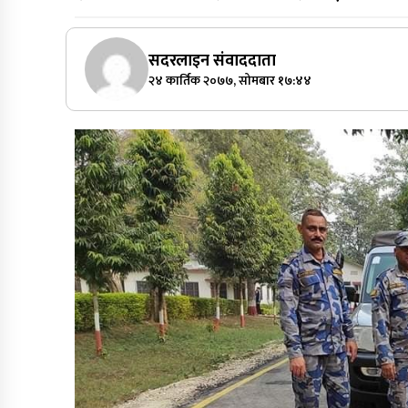
सदरलाइन संवाददाता
२४ कार्तिक २०७७, सोमबार १७:४४