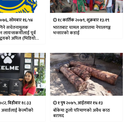
२०७६, सोमबार १६:५४
१८ कार्तिक २०७९, शुक्रबार १३:१९
गिने सचेतनामुलक
भारतबाट चामल आयातमा नेपालगञ्ज
 लायन्सकर्मीलाई पूर्व
भन्सारको कडाई
रद्वयको अपिल (भिडियो
०८२, बिहीबार १८:३३
१ पुष २०७५, आईतवार १४:१३
ट्स अवार्डलाई केल्मीको
बाँकेमा ठूलो परिमाणको अवैध काठ
बरामद