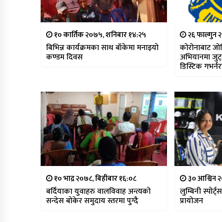
१० कार्तिक २०७५, शनिबार १४:२५
२६ फाल्गुन 
बिभिन्न कार्यक्रमका साथ बाँकेमा मनाइयो
कोरोनाबाट जो
कण्डम दिवस
अभियानमा जुट्न
डिस्टिक गभर्न
सहित )
१० भाद्र २०७८, बिहीबार १६:०८
३० आश्विन २
बर्दियाका युवाहरु वालविवाह अन्त्यको
लुम्बिनी स्पोर्
सन्देस बोकेर समुदाय स्तरमा पुग्दै
प्रायोजन