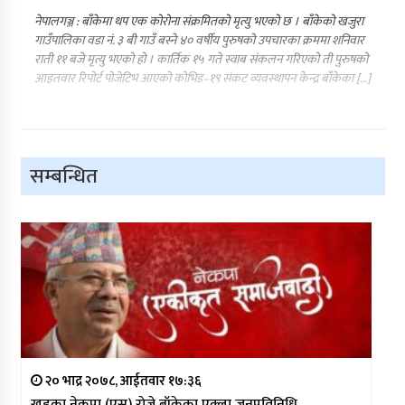
नेपालगञ्ज : बाँकेमा थप एक कोरोना संक्रमितको मृत्यु भएको छ । बाँकेको खजुरा
गाउँपालिका वडा नं. ३ बी गाउँ बस्ने ४० वर्षीय पुरुषको उपचारका क्रममा शनिवार
राती ११ बजे मृत्यु भएको हो । कार्तिक १५ गते स्वाब संकलन गरिएको ती पुरुषको
आइतवार रिपोर्ट पोजेटिभ आएको कोभिड–१९ संकट व्यवस्थापन केन्द्र बाँकेका […]
सम्बन्धित
२० भाद्र २०७८, आईतवार १७:३६
खड्का नेकपा (एस) राेज्ने बाँकेका एक्ला जनप्रतिनिधि