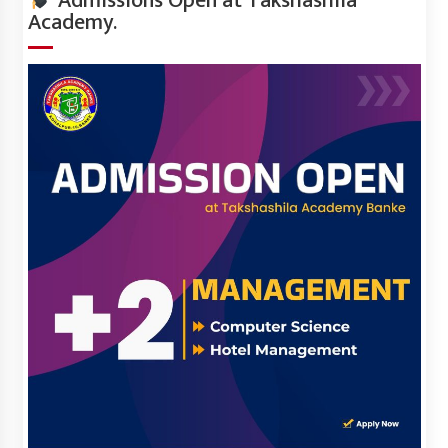
Admissions Open at Takshashila
Academy.