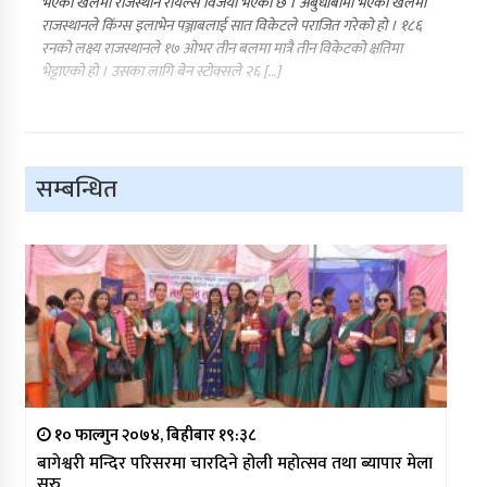
भएको खेलमा राजस्थान रोयल्स विजयी भएको छ । अबुधाबीमा भएको खेलमा
राजस्थानले किंग्स इलाभेन पञ्जाबलाई सात विकेटले पराजित गरेको हो । १८६
रनको लक्ष्य राजस्थानले १७ ओभर तीन बलमा मात्रै तीन विकेटको क्षतिमा
भेट्टाएको हो । उसका लागि बेन स्टोक्सले २६ […]
सम्बन्धित
१० फाल्गुन २०७४, बिहीबार १९:३८
बागेश्वरी मन्दिर परिसरमा चारदिने होली महोत्सव तथा ब्यापार मेला
सुरु