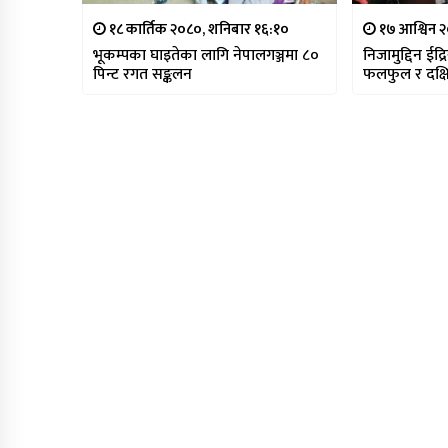
१८ कार्तिक २०८०, शनिबार १६:१०
१७ आश्विन २
भूकम्पका घाइतेका लागि नेपालगञ्जमा ८०
निजामुद्दिन ईद्
पिन्ट रगत सङ्कलन
फलफुल र दक्ष