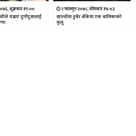
०७६, शुक्रबार १९:००
२ फाल्गुन २०७८, सोमबार १४:०३
रिसीले चढाए दुर्गापूजालाई
खाल्डोमा डुबेर बाँकेमा एक बालिकाको
िणा
मृत्यु