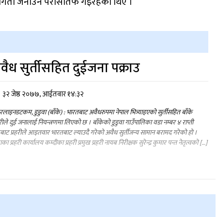
गिता जनाउन परासीतर्फ गइरहेका थिए ।
वैध सुर्तीसहित दुईजना पक्राउ
३२ जेष्ठ २०७७, आईतवार १४:३२
लाइनडटकम, डुडुवा (बाँके) : भारतबाट अवैधरुपमा नेपाल भित्र्याइएको सुर्तीसहित बाँके
हरीले दुई जनालाई नियन्त्रणमा लिएको छ । बाँकेको डुडुवा गाउँपालिका वडा नम्बर ४ राप्ती
बाट प्रहरीले आइतवार भारतबाट ल्याउदै गरेको अवैध सुर्तीजन्य सामान बरामद गरेको हो ।
का प्रहरी कार्यालय कम्दीका प्रहरी प्रमुख प्रहरी नायब निरीक्षक सुरेन्द्र कुमार पन्त नेतृत्वको […]