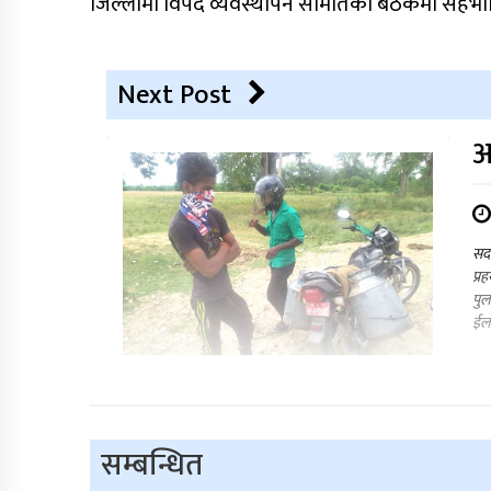
जिल्लामा विपद व्यवस्थापन समितिको बैठकमा सहभा
Next Post
अ
सदर
प्र
पुल
ईला
सम्बन्धित