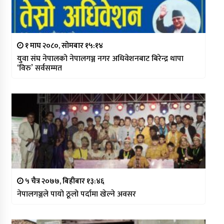
१ माघ २०८०, सोमबार १५:१४
युवा संघ नेपालको नेपालगञ्ज नगर अधिवेशनबाट बिरेन्द्र थापा
‘विरु’ सर्वसम्मत
५ चैत्र २०७७, बिहीबार १३:४६
नेपालगञ्जले पायो ठूलो पर्दामा खेल्ने अवसर