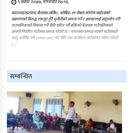
९ असार २०७७, मंगलवार १७:५६
सदरलाइनडटकम, बैजनाथ (बाँके) : कोबिड–१९ नोबल कोरोना भाईरसको
संक्रमणको बिरुद्ध एकजुट हुँदै चुनौतीको सामना गर्ने र अवसरलाई सदुपयोग गरी
गाउपालिकाको विकास गर्ने नीति पारित गर्दै बाँकेको बैजनाथ गाउँपालिकाले
आफ्नो नियमित गाउँसभा सम्पन्न गरेको छ । मंगलबार सम्पन्न भएको गाउँसभाले
चालु आर्थिक वर्ष २०७७÷०७८ को नीति तथा कार्यक्रम सर्वसम्मत पारित गरेको
[…]
सम्बन्धित