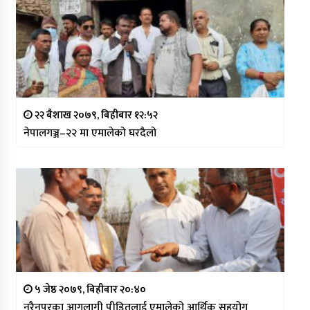
२२ बैशाख २०७९, बिहीबार १२:५२
नेपालगञ्ज–२२ मा एमालेको घरदैलो
५ जेष्ठ २०७९, बिहीबार २०:४०
नरैनपुरका आगलागी पीडितलाई एमालेको आर्थिक सहयोग