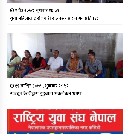
१ चैत्र २०७९, बुधबार १६:०१
युवा महिलालाई रोजगारी र अवसर प्रदान गर्न प्रतिवद्ध
१९ आश्विन २०७५, शुक्रबार १८:५२
राजदूत केडीद्वारा डुडुवामा अवलोकन भ्रमण