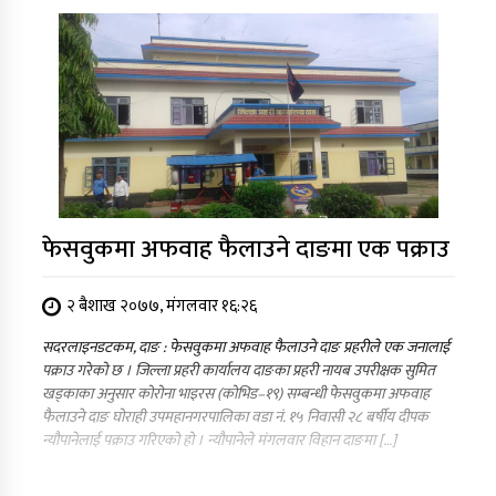
फेसवुकमा अफवाह फैलाउने दाङमा एक पक्राउ
२ बैशाख २०७७, मंगलवार १६:२६
सदरलाइनडटकम, दाङ : फेसवुकमा अफवाह फैलाउने दाङ प्रहरीले एक जनालाई
पक्राउ गरेको छ । जिल्ला प्रहरी कार्यालय दाङका प्रहरी नायब उपरीक्षक सुमित
खड्काका अनुसार कोरोना भाइरस (कोभिड–१९) सम्बन्धी फेसवुकमा अफवाह
फैलाउने दाङ घोराही उपमहानगरपालिका वडा नं. १५ निवासी २८ बर्षीय दीपक
न्यौपानेलाई पक्राउ गरिएको हो । न्यौपानेले मंगलवार विहान दाङमा […]