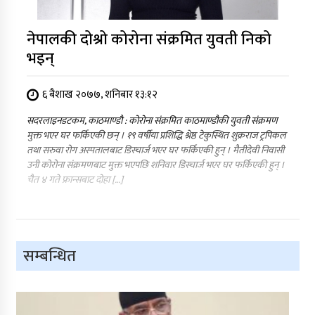
नेपालकी दोश्रो कोरोना संक्रमित युवती निको
भइन्
६ बैशाख २०७७, शनिबार १३:१२
सदरलाइनडटकम, काठमाण्डौ : कोरोना संक्रमित काठमाण्डौकी युवती संक्रमण
मुक्त भएर घर फर्किएकी छन् । १९ वर्षीया प्रशिद्धि श्रेष्ठ टेकुस्थित शुक्रराज ट्रपिकल
तथा सरुवा रोग अस्पतालबाट डिस्चार्ज भएर घर फर्किएकी हुन् । मैतीदेवी निवासी
उनी कोरोना संक्रमणबाट मुक्त भएपछि शनिवार डिस्चार्ज भएर घर फर्किएकी हुन् ।
चैत ४ गते फ्रान्सबाट दोहा […]
सम्बन्धित