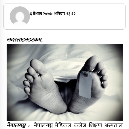
६ बैशाख २०७७, शनिबार १३:१२
सदरलाइनडटकम,
नेपालगञ्ज :
नेपालगञ्ज मेडिकल कलेज शिक्षण अस्पताल