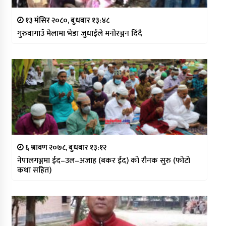
१३ मंसिर २०८०, बुधबार १३:४८
गुरुवागाउँ मेलामा भेडा जुधाईले मनोरञ्जन दिँदै
६ श्रावण २०७८, बुधबार १३:१२
नेपालगञ्जमा ईद–उल–अजाह (बकर ईद) को रौनक सुरु (फोटो
कथा सहित)