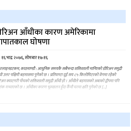
ोरिअन आँधीका कारण अमेरिकामा
पातकाल घोषणा
१६ भाद्र २०७६, सोमबार १७:१६
लाइनडटकम, काठमाण्डौ : आधुनिक समयकै सबैभन्दा शक्तिशाली मानिएको डोरिअन समुद्री
ी उत्तर पश्चिमी बहमासमा पुगेको छ । प्रतिघण्टा दुई सय ८५ किलोमिटरको वेगमा रहेको
िअन क्याटगरी पाँचको शक्तिशाली समुद्री आँधी हो । आँधीले बहमासको अबाको द्वीपमा पनि
क मच्चाएको छ । आँधीका कारण भूस्खलन हुँदा कैँयौ घरमा क्षति पुगेको छ […]