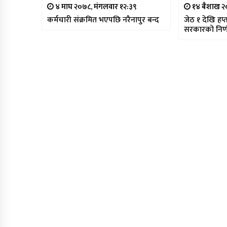
४ माघ २०७८, मंगलवार १२:३९
१४ बैशाख २
कर्मचारी संक्रमित भएपछि नरैनापुर बन्द
जेठ १ देखि हप्
सरकारको निर्