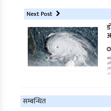
Next Post
ड
आ
सदर
आँध
डोर
आतं
सम्बन्धित